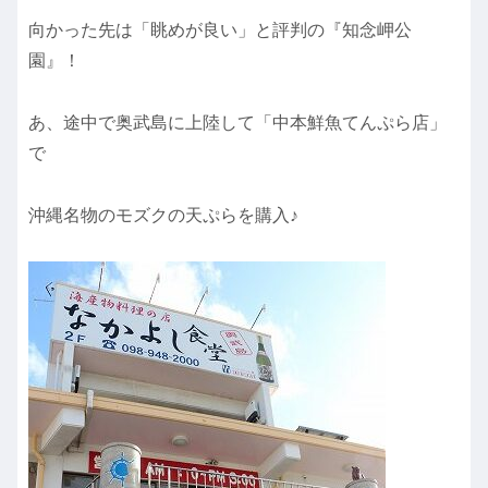
向かった先は「眺めが良い」と評判の『知念岬公
園』！
あ、途中で奥武島に上陸して「中本鮮魚てんぷら店」
で
沖縄名物のモズクの天ぷらを購入♪