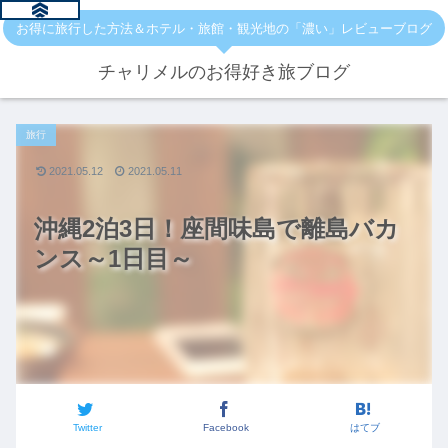
お得に旅行した方法＆ホテル・旅館・観光地の「濃い」レビューブログ
チャリメルのお得好き旅ブログ
旅行
2021.05.12
2021.05.11
沖縄2泊3日！座間味島で離島バカ
ンス～1日目～
Twitter
Facebook
はてブ