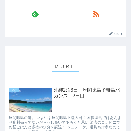
cidre
沖縄2泊3日！座間味島で離島バ
旅行
カンス～2日目～
座間味島の港。 いよいよ座間味島上陸の日！ 座間味島ではあんま
り食料売ってないだろうし高いであろうと思い 泊港のコンビニで
お昼ごはんと多めの水分を調達！ シュノーケル道具も持参なので