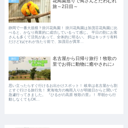
花鳥園巡りで鳥さんとたわむれ
旅行
旅～2日目～
静岡で一番大規模？掛川花鳥園！ 掛川花鳥園は加茂荘花鳥園に比
べると、かなり商業的に成功しているって感じ。 平日の割にお客
さんも多くて活気があって、全体的に明るい。 餌はキッチリ有料
だけどね(それが当たり前で、加茂荘が異常...
名古屋から日帰り旅行！牧歌の
旅行
里でお得に動物に癒やされに♪
思い立ったらすぐ行けるお出かけスポット！ 岐阜は名古屋から割
とすぐ行ける旅行先！ 東海地方の梅雨入りが明後日からと聞いて
急遽行ってきました。 『ひるがの高原 牧歌の里』！ 早朝から行
動しなくてもOK...