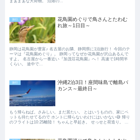
まぁまぁな大荷物。 泊港の...
花鳥園めぐりで鳥さんとたわむ
旅行
れ旅～1日目～
静岡は花鳥園が豊富♪ 名古屋のお隣、静岡県に1泊旅行！ 今回のテ
ーマは『花鳥園めぐり』。 静岡ってなぜか花鳥園が沢山あるんで
すよ。 名古屋から一番近い『加茂荘花鳥園』へ！ 高速で1時間半
くらい。 途中で...
沖縄2泊3日！座間味島で離島バ
旅行
カンス～最終日～
もう帰らねば。さみしい。まだ居たい。 とはいうものの、家にペ
ットも待たせてるので ホントに帰らないわけにはいかない😅 帰り
のフライトは10:25離陸！ ちゃんと早起き。 せっせと荷造り。 ...